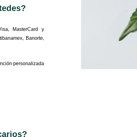
tedes?
Visa, MasterCard y
tibanamex, Banorte,
ención personalizada
carios?