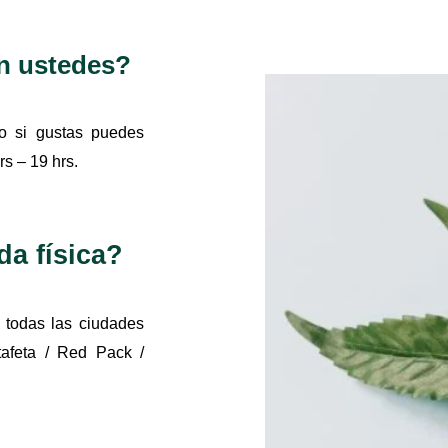
n ustedes?
o si gustas puedes
s – 19 hrs.
da física?
 todas las ciudades
afeta / Red Pack /