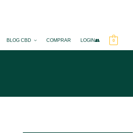
BLOG CBD
COMPRAR
LOGIN👥
0