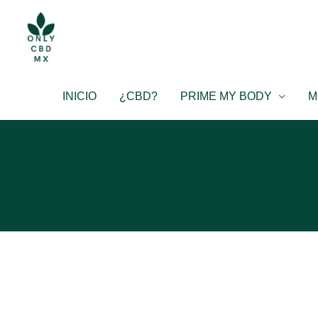
Ir
al
contenido
INICIO
¿CBD?
PRIME MY BODY
M