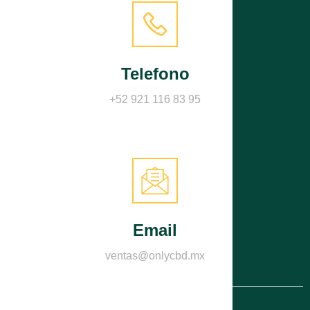
Telefono
+52 921 116 83 95
Email
ventas@onlycbd.mx