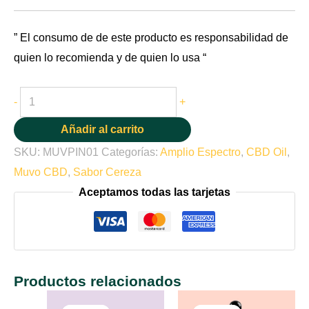
” El consumo de de este producto es responsabilidad de
quien lo recomienda y de quien lo usa “
-
+
Añadir al carrito
SKU:
MUVPIN01
Categorías:
Amplio Espectro
,
CBD Oil
,
Muvo CBD
,
Sabor Cereza
Aceptamos todas las tarjetas
Productos relacionados
El
El
El
El
precio
precio
precio
precio