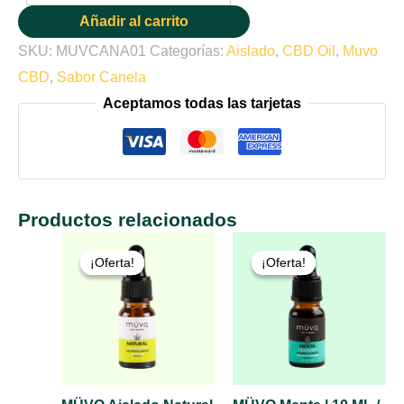
Añadir al carrito
SKU:
MUVCANA01
Categorías:
Aislado
,
CBD Oil
,
Muvo
CBD
,
Sabor Canela
Aceptamos todas las tarjetas
Productos relacionados
El
El
El
El
precio
precio
precio
precio
¡Oferta!
¡Oferta!
¡Oferta!
¡Oferta!
original
actual
original
actual
era:
es:
era:
es:
$690.00.
$590.00.
$790.00.
$690.00.