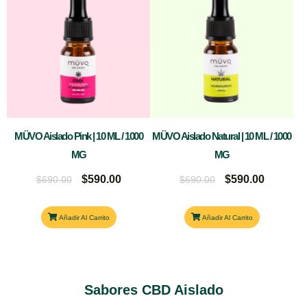
era:
es:
era:
es:
$690.00.
$590.00.
$690.00.
$590.00.
MÜVO Aislado Pink | 10 ML / 1000
MÜVO Aislado Natural | 10 ML / 1000
MG
MG
$
590.00
$
590.00
$
690.00
$
690.00
Añadir Al Carrito
Añadir Al Carrito
Sabores CBD Aislado