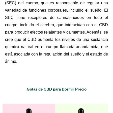
(SEC) del cuerpo, que es responsable de regular una
variedad de funciones corporales, incluido el sueño. El
SEC tiene receptores de cannabinoides en todo el
cuerpo, incluido el cerebro, que interactúan con el CBD
para producir efectos relajantes y calmantes. Además, se
cree que el CBD aumenta los niveles de una sustancia
química natural en el cuerpo llamada anandamida, que
está asociada con la regulación del sueño y el estado de
ánimo.
Gotas de CBD para Dormir Precio
El
El
El
El
precio
precio
precio
precio
original
actual
original
actual