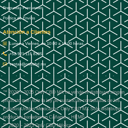
Preguntas Frecuentes
Política de Envíos
Atención a Clientes
Lunes a Viernes, de 10:00 a 19:00 horas.
+52 921 116 8395
ventas@onlycbd.mx
™ 2020 – 2025 Only CBD MX no vende ni distribuye ningún
producto que viole la ley de sustancias controladas de los
Estados Unidos Mexicanos. Only CBD MX Solo distribuye
productos basados en Cáñamo – HEMP.
™ 2020 – 2025 Only CBD México