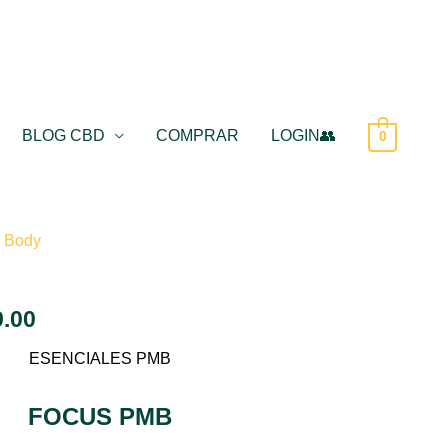
BLOG CBD
COMPRAR
LOGIN👥
0
 Body
El
o
precio
9.00
al
actual
ESENCIALES PMB
es:
FOCUS PMB
.00.
$2,599.00.