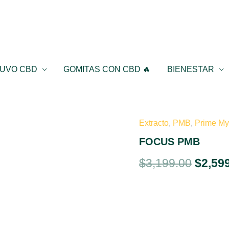
UVO CBD
GOMITAS CON CBD 🔥
BIENESTAR
Extracto
,
PMB
,
Prime My
El
FOCUS PMB
preci
$
3,199.00
$
2,59
origin
era:
$3,199