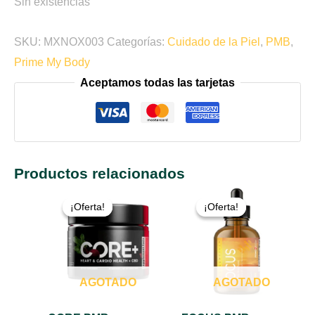
Sin existencias
SKU:
MXNOX003
Categorías:
Cuidado de la Piel
,
PMB
,
Prime My Body
Aceptamos todas las tarjetas
Productos relacionados
El
El
El
El
precio
precio
precio
precio
¡Oferta!
¡Oferta!
¡Oferta!
¡Oferta!
original
actual
original
actual
era:
es:
era:
es:
$2,999.00.
$2,199.00.
$3,199.00.
$2,599.0
AGOTADO
AGOTADO