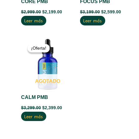
CORE PMB
FOCUS PMB
$
2,999.00
$
2,199.00
$
3,199.00
$
2,599.00
Leer más
Leer más
El
El
precio
precio
¡Oferta!
¡Oferta!
original
actual
era:
es:
$3,299.00.
$2,399.00.
AGOTADO
CALM PMB
$
3,299.00
$
2,399.00
Leer más