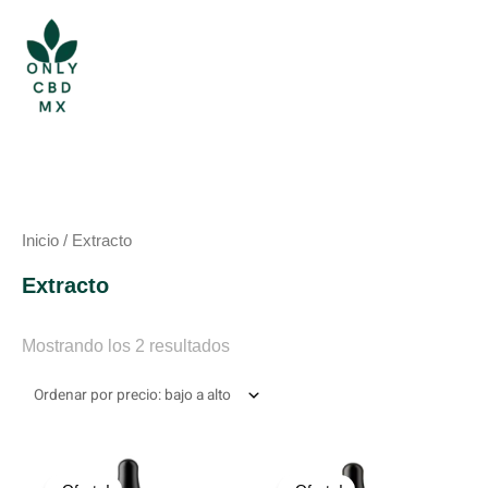
Ir
al
contenido
Ordenado
por
Inicio
/ Extracto
precio:
bajo
a
Extracto
alto
Mostrando los 2 resultados
El
El
El
El
precio
precio
precio
precio