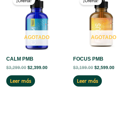
¡Oferta!
¡Oferta!
original
actual
original
actual
era:
es:
era:
es:
$3,299.00.
$2,399.00.
$3,199.00.
$2,599.00.
AGOTADO
AGOTADO
CALM PMB
FOCUS PMB
$
3,299.00
$
2,399.00
$
3,199.00
$
2,599.00
Leer más
Leer más