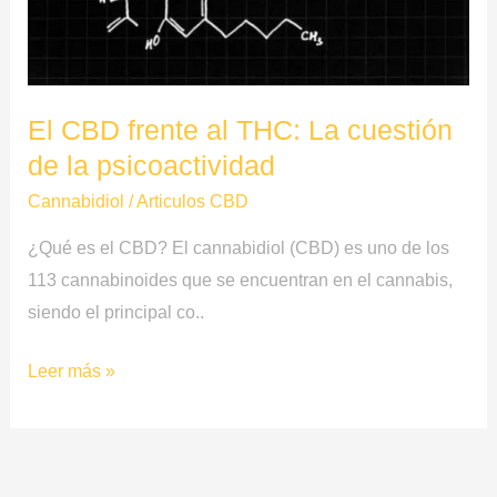
de
la
psicoactividad
El CBD frente al THC: La cuestión
de la psicoactividad
Cannabidiol
/
Articulos CBD
¿Qué es el CBD? El cannabidiol (CBD) es uno de los
113 cannabinoides que se encuentran en el cannabis,
siendo el principal co..
Leer más »