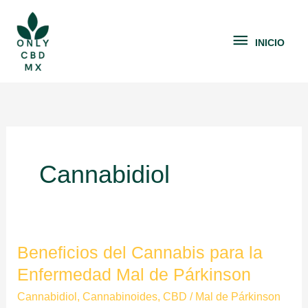
Ir
INICIO
al
INICIO
contenido
Cannabidiol
Beneficios del Cannabis para la
Beneficios
del
Enfermedad Mal de Párkinson
Cannabis
Cannabidiol
,
Cannabinoides
,
CBD
/
Mal de Párkinson