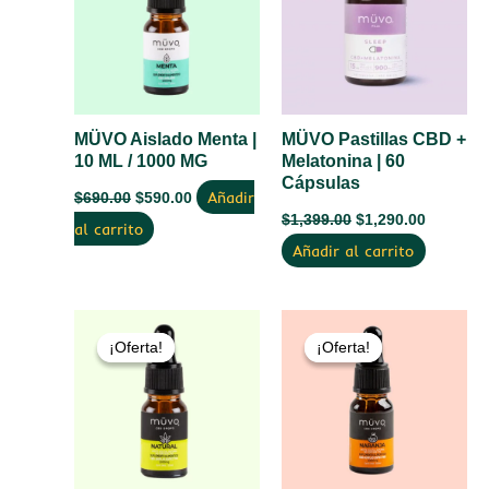
$690.00.
$590.00.
$1,399.00.
$1,290.0
MÜVO Aislado Menta |
MÜVO Pastillas CBD +
10 ML / 1000 MG
Melatonina | 60
Cápsulas
Añadir
$
690.00
$
590.00
$
1,399.00
$
1,290.00
al carrito
Añadir al carrito
El
El
El
El
precio
precio
precio
precio
¡Oferta!
¡Oferta!
¡Oferta!
¡Oferta!
original
actual
original
actual
era:
es:
era:
es:
$790.00.
$690.00.
$790.00.
$690.00.