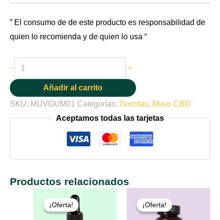
” El consumo de de este producto es responsabilidad de
quien lo recomienda y de quien lo usa “
-
+
Añadir al carrito
SKU:
MUVGUM01
Categorías:
Gomitas
,
Muvo CBD
Aceptamos todas las tarjetas
Productos relacionados
El
El
El
El
precio
precio
precio
precio
¡Oferta!
¡Oferta!
¡Oferta!
¡Oferta!
original
actual
original
actual
era:
es:
era:
es: