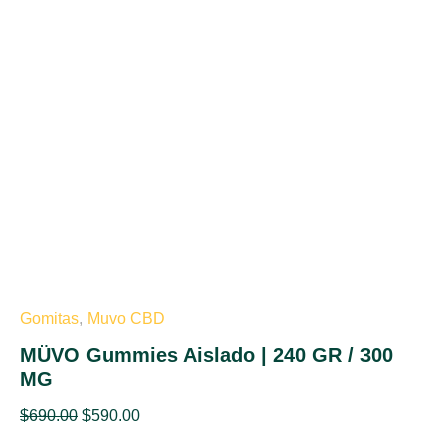
/
300
MG
cantidad
Gomitas
,
Muvo CBD
MÜVO Gummies Aislado | 240 GR / 300
MG
$
690.00
$
590.00